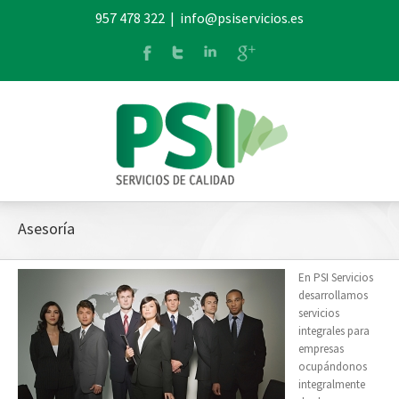
957 478 322
|
info@psiservicios.es
Asesoría
En PSI Servicios
desarrollamos
servicios
integrales para
empresas
ocupándonos
integralmente